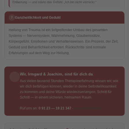
Entlastung — und stärkt das Gefühl: „Ich bin nicht verrückt."
Ganzheitlichkeit und Geduld
7
Heilung von Trauma ist ein tiefgreifender Umbau des gesamten
Systems — Nervensystem, Wahrnehmung, Glaubenssätze,
Körpergefühl, Emotionen und Verhaltensweisen. Ein Prozess, der Zeit,
Geduld und Beharrlichkeit erfordert. Rückschritte sind normale
Erfahrungen auf dem Weg zur Heilung.
Wir, Irmgard & Joachim, sind für dich da
Aus vielen tausend Stunden Therapieerfahrung wissen wir, wie
wir dich befähigen können, wieder in deine Selbstwirksamkeit
zu kommen und deine Würde wiederzuerlangen. Schritt für
Schritt — in einem sicheren, heilsamen Raum.
Ruf uns an:
0 91 23 — 18 21 347
·
praxis@myflux.de