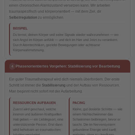
einen chronischen Alarmzustand versetzen kann. Wir arbeiten
traumaspezifisch und körperorientiert — mit dem Ziel, dir
Selbstregulation
zu ermöglichen.
BEISPIEL
Du lernst, deinen Körper und seine Signale wieder wahrzunehmen — wo
sich Angst im Körper anfühlt — und dich im Hier und Jetzt zu verankern.
Durch Atemtechniken, gezielte Bewegungen oder achtsame
Körperwahrnehmung.
Phasenorientiertes Vorgehen: Stabilisierung vor Bearbeitung
4
Ein guter Traumatherapeut wird dich niemals überfordern. Der erste
Schritt ist immer die
Stabilisierung
und der Aufbau von Ressourcen.
Man beginnt nicht sofort mit der Aufarbeitung.
RESSOURCEN AUFBAUEN
PACING
Zuerst wird geschaut, welche
Kleine, gut dosierte Schritte — wie
inneren und äußeren Kraftquellen
einem Nichtschwimmer das
Halt geben — ein Lieblingsort, eine
Schwimmen beibringen, bevor er
unterstützende Person. Erst dann
taucht. Die im Nervensystem
wird behutsam an traumatischen
gebundene Energie wird sanft
Inhalten gearbeitet.
entladen, ohne zu überfluten.