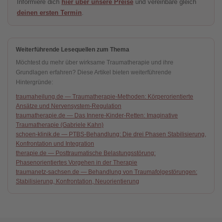
Informiere dich
hier über unsere Preise
und vereinbare gleich
deinen ersten Termin
.
Weiterführende Lesequellen zum Thema
Möchtest du mehr über wirksame Traumatherapie und ihre
Grundlagen erfahren? Diese Artikel bieten weiterführende
Hintergründe:
traumaheilung.de — Traumatherapie-Methoden: Körperorientierte
Ansätze und Nervensystem-Regulation
traumatherapie.de — Das Innere-Kinder-Retten: Imaginative
Traumatherapie (Gabriele Kahn)
schoen-klinik.de — PTBS-Behandlung: Die drei Phasen Stabilisierung,
Konfrontation und Integration
therapie.de — Posttraumatische Belastungsstörung:
Phasenorientiertes Vorgehen in der Therapie
traumanetz-sachsen.de — Behandlung von Traumafolgestörungen:
Stabilisierung, Konfrontation, Neuorientierung