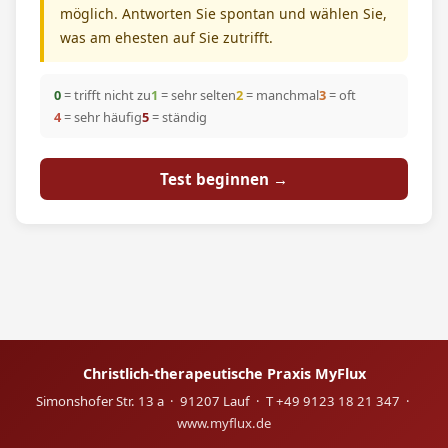
möglich. Antworten Sie spontan und wählen Sie,
was am ehesten auf Sie zutrifft.
0
= trifft nicht zu
1
= sehr selten
2
= manchmal
3
= oft
4
= sehr häufig
5
= ständig
Test beginnen →
Christlich-therapeutische Praxis MyFlux
Simonshofer Str. 13 a · 91207 Lauf · T +49 9123 18 21 347 ·
www.myflux.de