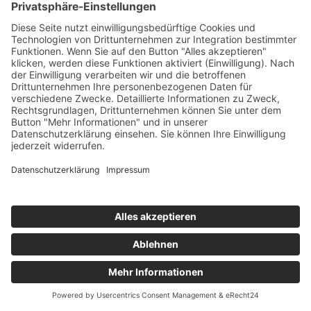
Ihre Einwilligung(en) bzw. der Widerruf Ihrer
Einwilligung(en)
Ihre IP-Adresse
Informationen über Ihren Browser
Informationen über Ihr Endgerät
Zeitpunkt Ihres Besuchs auf der Website
Geolocation
Termin
vereinbaren!
Des Weiteren speichert Usercentrics ein Cookie in Ihrem
Browser, um Ihnen die erteilten Einwilligungen bzw. deren
Widerruf zuordnen zu können. Die so erfassten Daten
werden gespeichert, bis Sie uns zur Löschung auffordern,
das Usercentrics-Cookie selbst löschen oder der Zweck für
die Datenspeicherung entfällt. Zwingende gesetzliche
Aufbewahrungspflichten bleiben unberührt.
Das Usercentrics-Banner auf dieser Website wurde mit Hilfe