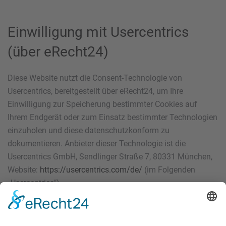
Einwilligung mit Usercentrics
(über eRecht24)
Diese Website nutzt die Consent-Technologie von
Usercentrics, bereitgestellt über eRecht24, um Ihre
Einwilligung zur Speicherung bestimmter Cookies auf
Ihrem Endgerät oder zum Einsatz bestimmter Technologien
einzuholen und diese datenschutzkonform zu
dokumentieren. Anbieter dieser Technologie ist die
Usercentrics GmbH, Sendlinger Straße 7, 80331 München,
Website:
https://usercentrics.com/de/
(im Folgenden
„Usercentrics").
Wenn Sie unsere Website betreten, werden folgende
personenbezogene Daten an Usercentrics übertragen: