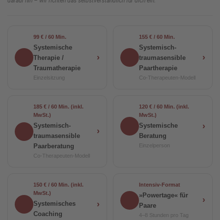
darauf hin – wir richten das selbstverständlich für dich ein.
99 € / 60 Min.
155 € / 60 Min.
Systemische
Systemisch-
›
›
Therapie /
traumasensible
Traumatherapie
Paartherapie
Einzelsitzung
Co-Therapeuten-Modell
185 € / 60 Min. (inkl.
120 € / 60 Min. (inkl.
MwSt.)
MwSt.)
›
Systemisch-
Systemische
›
traumasensible
Beratung
Paarberatung
Einzelperson
Co-Therapeuten-Modell
150 € / 60 Min. (inkl.
Intensiv-Format
MwSt.)
»Powertage« für
›
›
Systemisches
Paare
Coaching
4–8 Stunden pro Tag