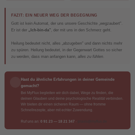
FAZIT: EIN NEUER WEG DER BEGEGNUNG
Gott ist kein Automat, der uns unsere Geschichte „wegzaubert".
Er ist der
„Ich-bin-da"
, der mit uns in den Schmerz geht.
Heilung bedeutet nicht, alles „abzugeben" und dann nichts mehr
zu spüren. Heilung bedeutet, in der Gegenwart Gottes so sicher
zu werden, dass man anfangen kann,
alles zu fühlen
.
Hast du ähnliche Erfahrungen in deiner Gemeinde
gemacht?
Bei MyFlux begleiten wir dich dabei, Wege zu finden, die
deinen Glauben und deine psychologische Realität verbinden.
Wir bieten dir einen sicheren Raum — ohne fromme
Schnellrezepte, aber mit echter Zuwendung.
Ruf uns an:
0 91 23 — 18 21 347
·
praxis@myflux.de