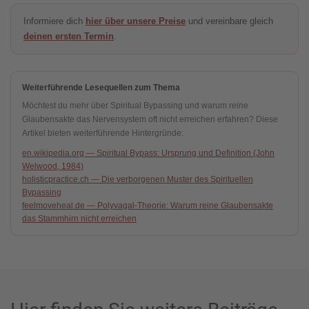
Informiere dich
hier über unsere Preise
und vereinbare gleich
deinen ersten Termin
.
Weiterführende Lesequellen zum Thema
Möchtest du mehr über Spiritual Bypassing und warum reine
Glaubensakte das Nervensystem oft nicht erreichen erfahren? Diese
Artikel bieten weiterführende Hintergründe:
en.wikipedia.org — Spiritual Bypass: Ursprung und Definition (John
Welwood, 1984)
holisticpractice.ch — Die verborgenen Muster des Spirituellen
Bypassing
feelmoveheal.de — Polyvagal-Theorie: Warum reine Glaubensakte
das Stammhirn nicht erreichen