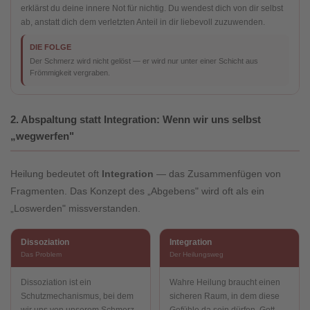
erklärst du deine innere Not für nichtig. Du wendest dich von dir selbst
ab, anstatt dich dem verletzten Anteil in dir liebevoll zuzuwenden.
DIE FOLGE
Der Schmerz wird nicht gelöst — er wird nur unter einer Schicht aus
Frömmigkeit vergraben.
2. Abspaltung statt Integration: Wenn wir uns selbst
„wegwerfen"
Heilung bedeutet oft
Integration
— das Zusammenfügen von
Fragmenten. Das Konzept des „Abgebens" wird oft als ein
„Loswerden" missverstanden.
Dissoziation
Integration
Das Problem
Der Heilungsweg
Dissoziation ist ein
Wahre Heilung braucht einen
Schutzmechanismus, bei dem
sicheren Raum, in dem diese