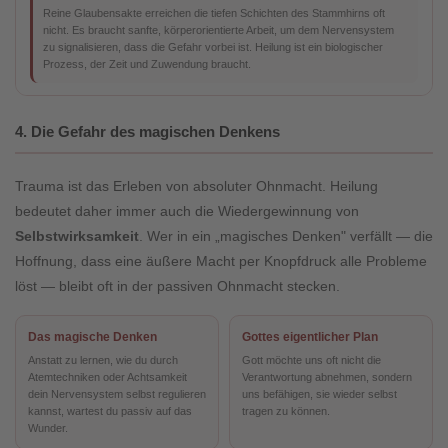
Reine Glaubensakte erreichen die tiefen Schichten des Stammhirns oft
nicht. Es braucht sanfte, körperorientierte Arbeit, um dem Nervensystem
zu signalisieren, dass die Gefahr vorbei ist. Heilung ist ein biologischer
Prozess, der Zeit und Zuwendung braucht.
4. Die Gefahr des magischen Denkens
Trauma ist das Erleben von absoluter Ohnmacht. Heilung
bedeutet daher immer auch die Wiedergewinnung von
Selbstwirksamkeit
. Wer in ein „magisches Denken" verfällt — die
Hoffnung, dass eine äußere Macht per Knopfdruck alle Probleme
löst — bleibt oft in der passiven Ohnmacht stecken.
Das magische Denken
Gottes eigentlicher Plan
Anstatt zu lernen, wie du durch
Gott möchte uns oft nicht die
Atemtechniken oder Achtsamkeit
Verantwortung abnehmen, sondern
dein Nervensystem selbst regulieren
uns befähigen, sie wieder selbst
kannst, wartest du passiv auf das
tragen zu können.
Wunder.