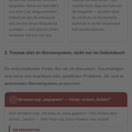
wir uns von unserem Schmerz
Gefühle da sein dürfen. Gott
abspalten. Wenn wir Gott bitten,
möchte nicht, dass du Teile von
uns eine Last „wegzunehmen",
dir wegwirfst — sondern dass
fordern wir ihn oft unbewusst
du mit ihnen zu ihm kommst,
auf, uns bei dieser Abspaltung
damit sie in seiner Gegenwart
zu helfen — und sperren einen
heil werden können.
verletzten Teil von uns aus.
3. Trauma sitzt im Nervensystem, nicht nur im Gebetsbuch
Ein entscheidender Punkt, den wir oft übersehen: Traumafolgen
sind keine rein kognitiven oder geistlichen Probleme. Sie sind im
autonomen Nervensystem
gespeichert.
Verstand sagt „abgegeben" — Körper schreit „Gefahr!"
Dein Verstand sagt: „Ich habe es Jesus gegeben." Dein Körper aber
schreit: „Gefahr!" — Dein Herz rast, deine Muskeln sind erstarrt.
DIE ERKENNTNIS