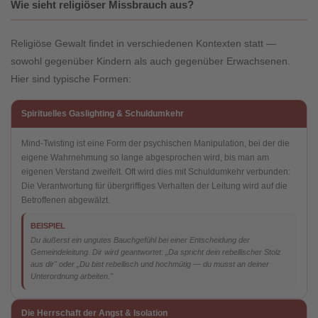
Wie sieht religiöser Missbrauch aus?
Religiöse Gewalt findet in verschiedenen Kontexten statt —
sowohl gegenüber Kindern als auch gegenüber Erwachsenen.
Hier sind typische Formen:
Spirituelles Gaslighting & Schuldumkehr
Mind-Twisting ist eine Form der psychischen Manipulation, bei der die
eigene Wahrnehmung so lange abgesprochen wird, bis man am
eigenen Verstand zweifelt. Oft wird dies mit Schuldumkehr verbunden:
Die Verantwortung für übergriffiges Verhalten der Leitung wird auf die
Betroffenen abgewälzt.
BEISPIEL
Du äußerst ein ungutes Bauchgefühl bei einer Entscheidung der
Gemeindeleitung. Dir wird geantwortet: „Da spricht dein rebellischer Stolz
aus dir" oder „Du bist rebellisch und hochmütig — du musst an deiner
Unterordnung arbeiten."
Die Herrschaft der Angst & Isolation