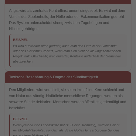
Angst wird als zentrales Kontrollinstrument eingesetzt. Es wird mit dem
Verlust des Seelenheils, der Hölle oder der Exkommunikation gedroht.
Das System unterscheidet streng zwischen Zugehörigen und
Nichtzugehörigen.
BEISPIEL
Es wird subtil oder offen gedroht, dass man den Platz in der Gemeinde
oder das Seelenheil verliert, wenn man sich nicht an die ungeschriebenen
Regeln hält. Gleichzeitig wird erwartet, Kontakte außerhalb der Gemeinde
abzubrechen.
Toxische Beschämung & Dogma der Sündhaftigkeit
Den Mitgliedern wird vermittelt, sie seien im tiefsten Kern schlecht und
von Natur aus sündig. Natürliche menschliche Regungen werden als
schwere Sünde deklariert. Menschen werden öffentlich gedemütigt und
beschämt.
BEISPIEL
Wenn jemand eine Lebenskrise hat (z. B. eine Trennung), wird dies nicht
mit Mitgefühl begleitet, sondern als Strafe Gottes für verborgene Sünden
vor anderen bloßgestellt.