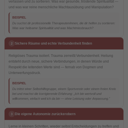
verlassen und zu sortieren: Was war gesunde, tröstende Spiritualität —
und was war reine menschliche Machtausübung und Manipulation?
BEISPIEL
Du suchst dir professionelle Therapeuten/innen, die dir helfen zu sortieren:
Was war heilsame Spiritualität und was Machtmissbrauch?
Sichere Räume und echte Verbundenheit finden
2
Religiöses Trauma isoliert. Trauma zerreißt Verbundenheit. Heilung
entsteht durch neue, sichere Verbindungen, in denen Würde und
Respekt die leitenden Werte sind — fernab von Dogmen und
Unterwerfungsdruck.
BEISPIEL
Du trittst einer Selbsthilfegruppe, einem Sportverein oder einem freien Kreis
bei und machst die korrigierende Erfahrung: „Ich bin wertvoll und
willkommen, einfach weil ich da bin — ohne Leistung oder Anpassung."
Die eigene Autonomie zurückerobern
3
Lerne in kleinen Schritten, wieder selbst Entscheidungen zu treffen und