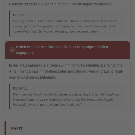
Grenzen zu setzen — ohne dich dafür rechtfertigen zu müssen.
BEISPIEL
Wenn jemand aus der alten Gemeinde Druck ausübt, erlaubst du dir zu
sagen: „Ich möchte darüber nicht sprechen" — und etablierst damit die
innere Wahrheit: Du hast ein Recht auf dein eigenes Leben.
Arbeit mit inneren Anteilen (Dem verängstigten Selbst
4
begegnen)
In der Traumatherapie arbeiten wir mit inneren Anteilen. Der kindliche
Anteil, der damals mit Höllenstrafen indoktriniert wurde, braucht heute
dein erwachsenes Mitgefühl.
BEISPIEL
Wenn die alte Panik vor Gottes Strafe aufsteigt, legst du dir die Hand aufs
Herz und sagst: „Ich sehe deine große Angst. Die Menschen damals
haben dir Unrecht getan. Heute bist du sicher."
FAZIT