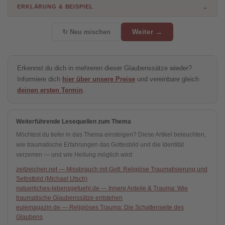
⌄
ERKLÄRUNG & BEISPIEL
↻ Neu mischen
Weiter →
ERKLÄRUNG
Trauma ist im tiefsten Kern immer eine absolute
Ohnmachtserfahrung, die das Gefühl für Selbstwirksamkeit
Erkennst du dich in mehreren dieser Glaubenssätze wieder?
(die Fähigkeit, Dinge selbst zu lösen) zerstört. Der Klient
Informiere dich
hier über unsere Preise
und vereinbare gleich
fühlt sich dem Leben völlig passiv ausgeliefert.
deinen ersten Termin
.
BEISPIEL
Weiterführende Lesequellen zum Thema
Wenn im Alltag eine Autopanne passiert, reagiert der Klient
nicht mit lösungsorientiertem Handeln, sondern verfällt sofort
Möchtest du tiefer in das Thema einsteigen? Diese Artikel beleuchten,
wie traumatische Erfahrungen das Gottesbild und die Identität
in eine tiefe Verzweiflung, Starre und völlige
verzerren — und wie Heilung möglich wird:
Handlungsunfähigkeit.
zeitzeichen.net — Missbrauch mit Gott: Religiöse Traumatisierung und
Selbstbild (Michael Utsch)
natuerliches-lebensgefuehl.de — Innere Anteile & Trauma: Wie
traumatische Glaubenssätze entstehen
eulemagazin.de — Religiöses Trauma: Die Schattenseite des
Glaubens