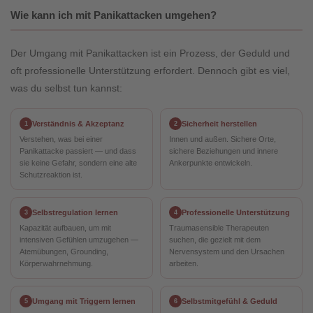
Wie kann ich mit Panikattacken umgehen?
Der Umgang mit Panikattacken ist ein Prozess, der Geduld und
oft professionelle Unterstützung erfordert. Dennoch gibt es viel,
was du selbst tun kannst:
Verständnis & Akzeptanz
Sicherheit herstellen
1
2
Verstehen, was bei einer
Innen und außen. Sichere Orte,
Panikattacke passiert — und dass
sichere Beziehungen und innere
sie keine Gefahr, sondern eine alte
Ankerpunkte entwickeln.
Schutzreaktion ist.
Selbstregulation lernen
Professionelle Unterstützung
3
4
Kapazität aufbauen, um mit
Traumasensible Therapeuten
intensiven Gefühlen umzugehen —
suchen, die gezielt mit dem
Atemübungen, Grounding,
Nervensystem und den Ursachen
Körperwahrnehmung.
arbeiten.
Umgang mit Triggern lernen
Selbstmitgefühl & Geduld
5
6