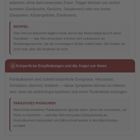
autonom, ohne dein bewusstes Zutun. Trigger können von außen
kommen (Geräusche, Gerüche, Situationen) oder von innen
(Gedanken, Körpergefühle, Emotionen).
BEISPIEL
Eine Person bekommt täglich Panik durch das Motorradgeräusch eines
Nachbarn — das Nervensystem erinnert sich unbewusst an
Bombengeräusche, die die schwangere Mutter erlebt hatte. Die Gefahr ist
nicht real, aber die Reaktion ist echt.
Körperliche Empfindungen und die Angst vor ihnen
4
Panikattacken sind zutiefst körperliche Ereignisse. Herzrasen,
Schwitzen, Atemnot, Kribbeln — diese Symptome können so intensiv
sein, dass sie selbst Angst auslösen und einen Teufelskreis erzeugen.
PARADOXES PHÄNOMEN
Manchmal entstehen Panikattacken gerade dann, wenn wir versuchen, zur
Ruhe zu kommen — weil das Nervensystem Entspannung als
Kontrollverlust interpretiert und blitzschnell wieder in den Alarmmodus
schaltet.