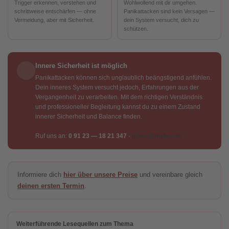
Trigger erkennen, verstehen und
Wohlwollend mit dir umgehen.
schrittweise entschärfen — ohne
Panikattacken sind kein Versagen —
Vermeidung, aber mit Sicherheit.
dein System versucht, dich zu
schützen.
Innere Sicherheit ist möglich
Panikattacken können sich unglaublich beängstigend anfühlen.
Dein inneres System versucht jedoch, Erfahrungen aus der
Vergangenheit zu verarbeiten. Mit dem richtigen Verständnis
und professioneller Begleitung kannst du zu einem Zustand
innerer Sicherheit und Balance finden.
Ruf uns an:
0 91 23 — 18 21 347
·
praxis@myflux.de
Informiere dich
hier über unsere Preise
und vereinbare gleich
deinen ersten Termin
.
Weiterführende Lesequellen zum Thema