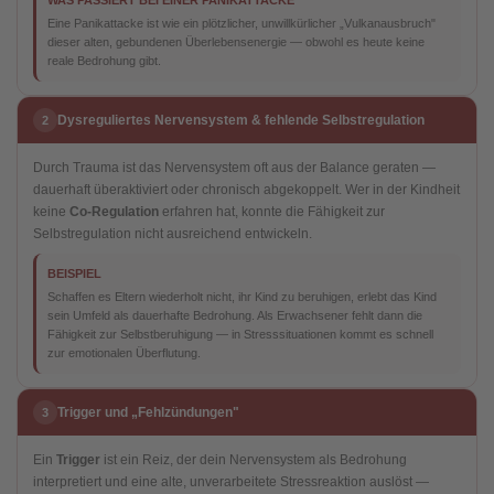
WAS PASSIERT BEI EINER PANIKATTACKE
Eine Panikattacke ist wie ein plötzlicher, unwillkürlicher „Vulkanausbruch"
dieser alten, gebundenen Überlebensenergie — obwohl es heute keine
reale Bedrohung gibt.
Dysreguliertes Nervensystem & fehlende Selbstregulation
2
Durch Trauma ist das Nervensystem oft aus der Balance geraten —
dauerhaft überaktiviert oder chronisch abgekoppelt. Wer in der Kindheit
keine
Co-Regulation
erfahren hat, konnte die Fähigkeit zur
Selbstregulation nicht ausreichend entwickeln.
BEISPIEL
Schaffen es Eltern wiederholt nicht, ihr Kind zu beruhigen, erlebt das Kind
sein Umfeld als dauerhafte Bedrohung. Als Erwachsener fehlt dann die
Fähigkeit zur Selbstberuhigung — in Stresssituationen kommt es schnell
zur emotionalen Überflutung.
Trigger und „Fehlzündungen"
3
Ein
Trigger
ist ein Reiz, der dein Nervensystem als Bedrohung
interpretiert und eine alte, unverarbeitete Stressreaktion auslöst —